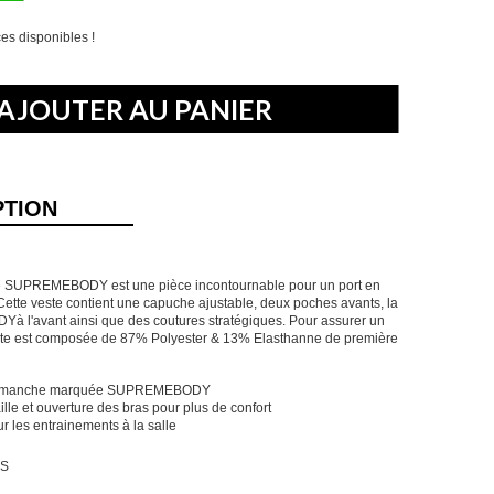
ces disponibles !
PTION
 SUPREMEBODY est une pièce incontournable pour un port en
 Cette veste contient une capuche ajustable, deux poches avants, la
l'avant ainsi que des coutures stratégiques. Pour assurer un
este est composée de 87% Polyester & 13% Elasthanne de première
ns manche marquée SUPREMEBODY
ille et ouverture des bras pour plus de confort
r les entrainements à la salle
 S